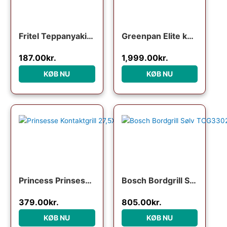
Fritel Teppanyaki bordgrill
Greenpan Elite kontaktgril, stainless steel
187.00
kr.
1,999.00
kr.
KØB NU
KØB NU
Princess Prinsesse Kontaktgrill 27,5X18 cm
Bosch Bordgrill Sølv TCG3302
379.00
kr.
805.00
kr.
KØB NU
KØB NU