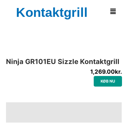
Gå
Kontaktgrill
Menu
til
indholdet
Ninja GR101EU Sizzle Kontaktgrill
1,269.00
kr.
KØB NU
Beskrivelse
Yderligere information