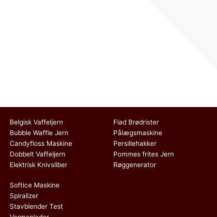
Belgisk Vaffeljern
Flad Brødrister
Bubble Waffle Jern
Pålægsmaskine
Candyfloss Maskine
Persillehakker
Dobbelt Vaffeljern
Pommes frites Jern
Elektrisk Knivsliber
Røggenerator
Softice Maskine
Spiralizer
Stavblender Test